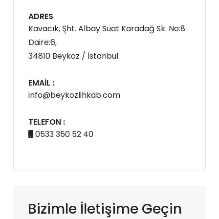
ADRES
Kavacık, Şht. Albay Suat Karadağ Sk. No:8
Daire:6,
34810 Beykoz / İstanbul
EMAIL :
info@beykozlihkab.com
TELEFON :
0533 350 52 40
Bizimle İletişime Geçin