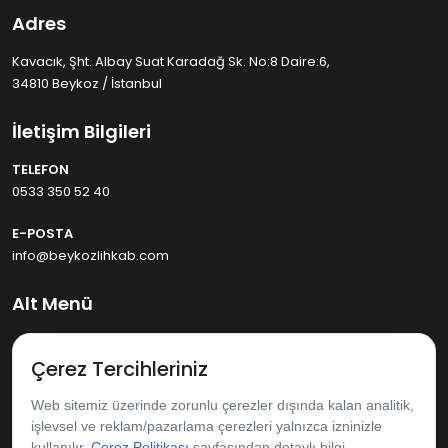
Adres
Kavacık, Şht. Albay Suat Karadağ Sk. No:8 Daire:6,
34810 Beykoz / İstanbul
İletişim Bilgileri
TELEFON
0533 350 52 40
E-POSTA
info@beykozlihkab.com
Alt Menü
Anasayfa
Çerez Tercihleriniz
Hakkımızda
Web sitemiz üzerinde zorunlu çerezler dışında kalan analitik,
işlevsel ve reklam/pazarlama çerezleri yalnızca izninizle
Hizmetlerimiz
kullanılır.
Çerez Politikası
sayfasından detaylı bilgi